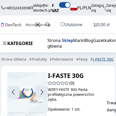
16,20 zł
I-FASTE 30G
Dodaj do koszyka
z
brutto / szt.
sklep@e-
Zaloguj
Zarej
PL/PLN
+48532432656
|
dentech.pl
VAT
się
się
Otwórz k
Ulubione
0,00 zł
Wyszukaj produkt
Strona
Sklep
Marki
Blog
Gazetka
Kon
KATEGORIE
główna
Strona Główna
Produkty
Polerowanie
Pasty
I-FASTE 30G
I-FASTE 30G
(0)
WZR'I-FASTE 30G Pasta
profilaktyczna powierzchni
zęba.
Trwa
Opakowanie: 1 szt.
dany