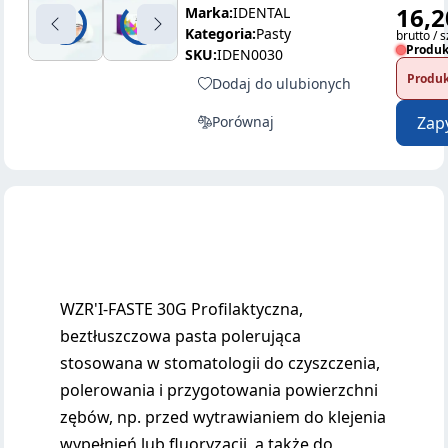
16,2
Marka:
IDENTAL
Kategoria:
Pasty
brutto / s
Produk
SKU:
IDEN0030
Produk
Dodaj do ulubionych
Porównaj
Zap
WZR'I-FASTE 30G Profilaktyczna,
beztłuszczowa pasta polerująca
stosowana w stomatologii do czyszczenia,
polerowania i przygotowania powierzchni
zębów, np. przed wytrawianiem do klejenia
wypełnień lub fluoryzacji, a także do