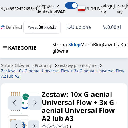
z
sklep@e-
Zaloguj
Zarej
PL/PLN
+48532432656
|
dentech.pl
VAT
się
się
Otwórz k
Ulubione
0,00 zł
Wyszukaj produkt
Strona
Sklep
Marki
Blog
Gazetka
Kon
KATEGORIE
główna
Strona Główna
Produkty
Zestawy promocyjne
Zestaw: 10x G-aenial Universal Flow + 3x G-aenial Universal Flow
A2 lub A3
Zestaw: 10x G-aenial
Universal Flow + 3x G-
aenial Universal Flow
A2 lub A3
(0)