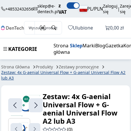
z
sklep@e-
Zaloguj
Zarej
PL/PLN
+48532432656
|
dentech.pl
VAT
się
się
Otwórz k
Ulubione
0,00 zł
Wyszukaj produkt
Strona
Sklep
Marki
Blog
Gazetka
Kon
KATEGORIE
główna
Strona Główna
Produkty
Zestawy promocyjne
Zestaw: 4x G-aenial Universal Flow + G-aenial Universal Flow A2
lub A3
Zestaw: 4x G-aenial
Universal Flow + G-
aenial Universal Flow
A2 lub A3
(0)