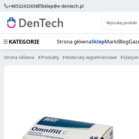
OMNIFILL C CAPS 48SZT A2
+48532432656
sklep@e-dentech.pl
Wyszukaj produkt
KATEGORIE
Strona główna
Sklep
Marki
Blog
Gaz
Strona Główna
Produkty
Materiały wypełnieniowe
Glasjo