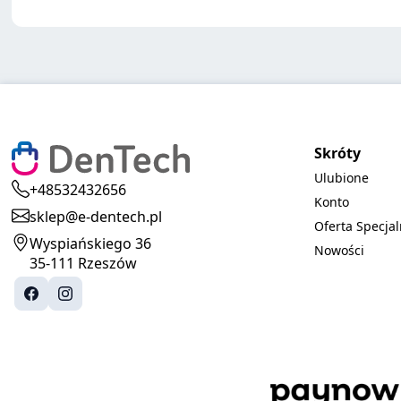
Skróty
Ulubione
+48532432656
Konto
sklep@e-dentech.pl
Oferta Specja
Wyspiańskiego 36
Nowości
35-111 Rzeszów