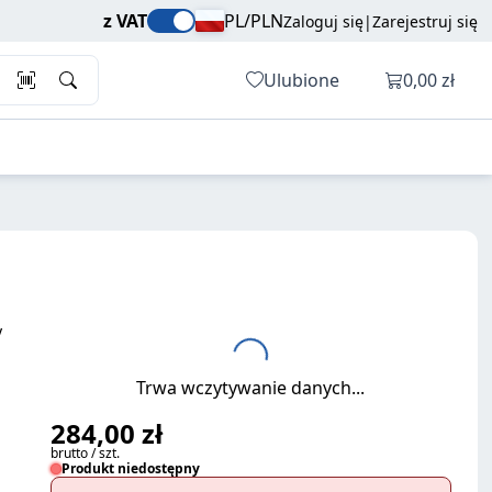
284,00 zł
Dodaj do koszyka
z VAT
PL/PLN
Zaloguj się
|
Zarejestruj się
brutto / szt.
Otwórz ko
Ulubione
0,00 zł
y
Trwa wczytywanie danych...
284,00 zł
brutto / szt.
Produkt niedostępny