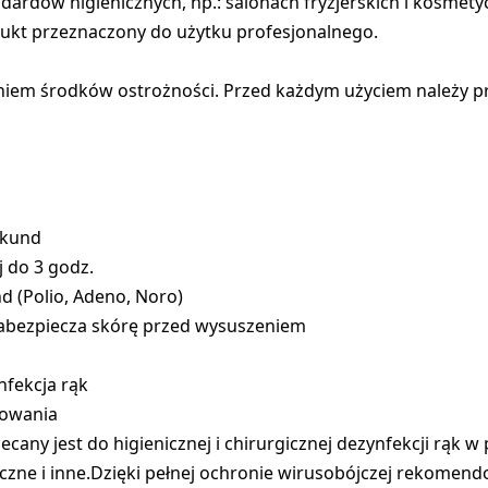
ardów higienicznych, np.: salonach fryzjerskich i kosmety
odukt przeznaczony do użytku profesjonalnego.
em środków ostrożności. Przed każdym użyciem należy prz
ekund
j do 3 godz.
d (Polio, Adeno, Noro)
zabezpiecza skórę przed wysuszeniem
nfekcja rąk
sowania
ny jest do higienicznej i chirurgicznej dezynfekcji rąk w 
zne i inne.Dzięki pełnej ochronie wirusobójczej rekomendo