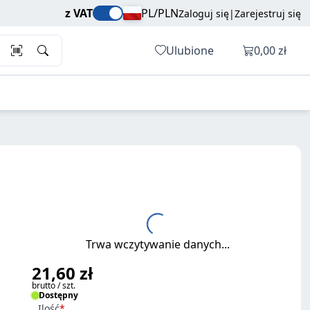
21,60 zł
Dodaj do koszyka
z VAT
PL/PLN
Zaloguj się
|
Zarejestruj się
brutto / szt.
Otwórz ko
Ulubione
0,00 zł
Trwa wczytywanie danych...
21,60 zł
brutto / szt.
Dostępny
Ilość