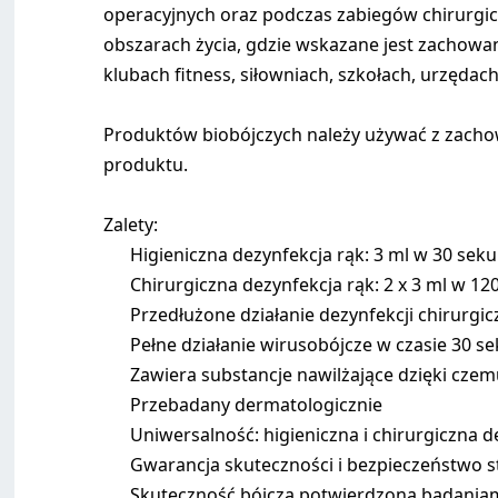
operacyjnych oraz podczas zabiegów chirurgi
obszarach życia, gdzie wskazane jest zachowan
klubach fitness, siłowniach, szkołach, urzęda
Produktów biobójczych należy używać z zachow
produktu.
Zalety:
Higieniczna dezynfekcja rąk: 3 ml w 30 sek
Chirurgiczna dezynfekcja rąk: 2 x 3 ml w 1
Przedłużone działanie dezynfekcji chirurgic
Pełne działanie wirusobójcze w czasie 30 s
Zawiera substancje nawilżające dzięki cze
Przebadany dermatologicznie
Uniwersalność: higieniczna i chirurgiczna d
Gwarancja skuteczności i bezpieczeństwo 
Skuteczność bójcza potwierdzona badani