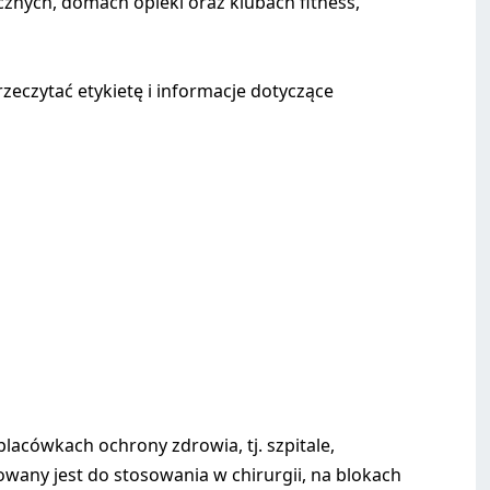
cznych, domach opieki oraz klubach fitness,
eczytać etykietę i informacje dotyczące
placówkach ochrony zdrowia, tj. szpitale,
wany jest do stosowania w chirurgii, na blokach