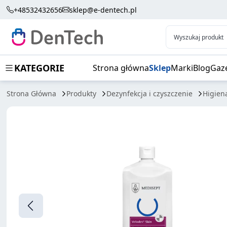
VELODES SKIN
+48532432656
sklep@e-dentech.pl
Wyszukaj produkt
KATEGORIE
Strona główna
Sklep
Marki
Blog
Gaz
Strona Główna
Produkty
Dezynfekcja i czyszczenie
Higien