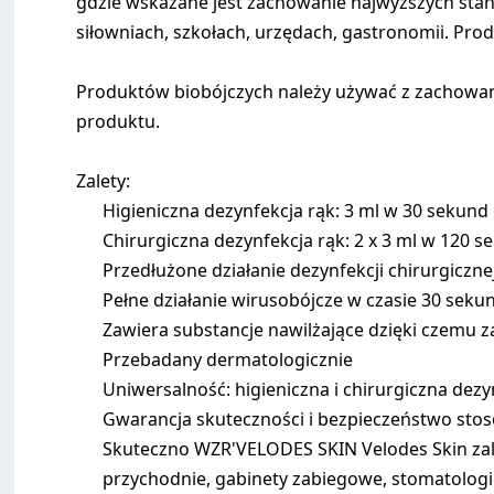
gdzie wskazane jest zachowanie najwyższych stand
siłowniach, szkołach, urzędach, gastronomii. Pr
Produktów biobójczych należy używać z zachowani
produktu.
Zalety:
Higieniczna dezynfekcja rąk: 3 ml w 30 sekund
Chirurgiczna dezynfekcja rąk: 2 x 3 ml w 120 s
Przedłużone działanie dezynfekcji chirurgiczne
Pełne działanie wirusobójcze w czasie 30 sekun
Zawiera substancje nawilżające dzięki czemu 
Przebadany dermatologicznie
Uniwersalność: higieniczna i chirurgiczna dezy
Gwarancja skuteczności i bezpieczeństwo sto
Skuteczno WZR'VELODES SKIN Velodes Skin zaleca
przychodnie, gabinety zabiegowe, stomatologic