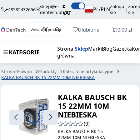
45,00 zł
Dodaj do koszyka
z
BAUSCH BK 15
brutto / szt.
sklep@e-
Zaloguj
Zarej
PL/PLN
+48532432656
|
dentech.pl
VAT
się
się
22MM 10M
NIEBIESKA
Otwórz k
Ulubione
0,00 zł
Wyszukaj produkt
Strona
Sklep
Marki
Blog
Gazetka
Kon
KATEGORIE
główna
Strona Główna
Produkty
Kalki, folie artykulacyjne
KALKA BAUSCH BK 15 22MM 10M NIEBIESKA
KALKA BAUSCH BK
15 22MM 10M
NIEBIESKA
(0)
KALKA BAUSCH BK 15
22MM 10M NIEBIESKA