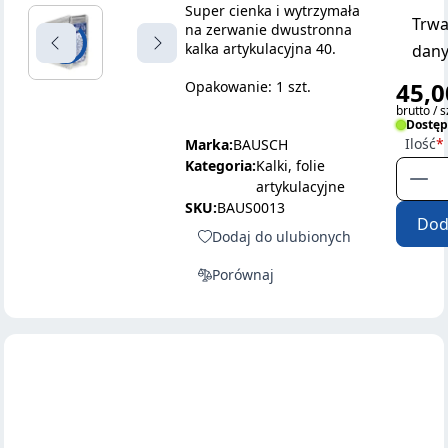
Super cienka i wytrzymała
Trwa
na zerwanie dwustronna
kalka artykulacyjna 40.
dany
45,0
Opakowanie: 1 szt.
brutto / s
Dostę
Ilość
Marka:
BAUSCH
Kategoria:
Kalki, folie
artykulacyjne
SKU:
BAUS0013
Dod
Dodaj do ulubionych
Porównaj