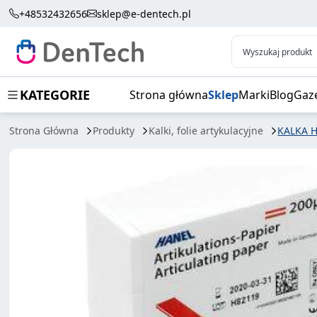
KALKA HANEL 200µ RED 300SZT (BK02)
+48532432656
sklep@e-dentech.pl
Wyszukaj produkt
KATEGORIE
Strona główna
Sklep
Marki
Blog
Gaz
Strona Główna
Produkty
Kalki, folie artykulacyjne
KALKA H