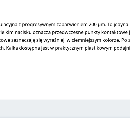
lacyjna z progresywnym zabarwieniem 200 µm. To jedyna ka
wielkim nacisku oznacza przedwczesne punkty kontaktowe 
aktowe zaznaczają się wyraźniej, w ciemniejszym kolorze. P
ch. Kalka dostępna jest w praktycznym plastikowym podajn