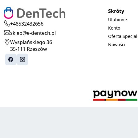
Skróty
Ulubione
+48532432656
Konto
sklep@e-dentech.pl
Oferta Specja
Wyspiańskiego 36
Nowości
35-111 Rzeszów