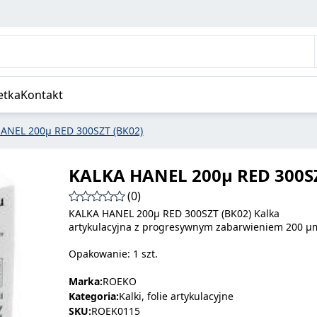
etka
Kontakt
ANEL 200µ RED 300SZT (BK02)
KALKA HANEL 200µ RED 300SZ
(0)
KALKA HANEL 200µ RED 300SZT (BK02) Kalka
artykulacyjna z progresywnym zabarwieniem 200 µ
Opakowanie: 1 szt.
Marka:
ROEKO
Kategoria:
Kalki, folie artykulacyjne
SKU:
ROEK0115