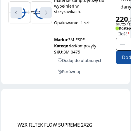
materiał kompozytowy do
wypełnień w
dany
strzykawkach.
220,
Opakowanie: 1 szt
brutto / s
Dostę
Ilość
Marka:
3M ESPE
Kategoria:
Kompozyty
SKU:
3M 0475
Dod
Dodaj do ulubionych
Porównaj
WZR'FILTEK FLOW SUPREME 2X2G