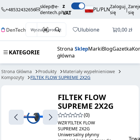
220,50 zł
Dodaj do koszyka
z
SUPREME
brutto / szt.
sklep@e-
Zaloguj
Zarej
PL/PLN
+48532432656
|
dentech.pl
VAT
się
się
2X2G
Otwórz k
Ulubione
0,00 zł
Wyszukaj produkt
Strona
Sklep
Marki
Blog
Gazetka
Kon
KATEGORIE
główna
Strona Główna
Produkty
Materiały wypełnieniowe
Kompozyty
FILTEK FLOW SUPREME 2X2G
FILTEK FLOW
SUPREME 2X2G
(0)
WZR'FILTEK FLOW
SUPREME 2X2G
Uniwersalny płynny
Trwa