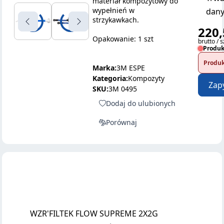
materiał kompozytowy do
wypełnień w
dany
strzykawkach.
220,
Opakowanie: 1 szt
brutto / s
Produk
Produk
Marka:
3M ESPE
Kategoria:
Kompozyty
Zap
SKU:
3M 0495
Dodaj do ulubionych
Porównaj
WZR'FILTEK FLOW SUPREME 2X2G