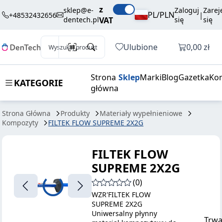
220,50 zł
Dodaj do koszyka
z
SUPREME
brutto / szt.
sklep@e-
Zaloguj
Zarej
PL/PLN
+48532432656
|
dentech.pl
VAT
się
się
2X2G
Otwórz k
Ulubione
0,00 zł
Wyszukaj produkt
Strona
Sklep
Marki
Blog
Gazetka
Kon
KATEGORIE
główna
Strona Główna
Produkty
Materiały wypełnieniowe
Kompozyty
FILTEK FLOW SUPREME 2X2G
FILTEK FLOW
SUPREME 2X2G
(0)
WZR'FILTEK FLOW
SUPREME 2X2G
Uniwersalny płynny
Trwa