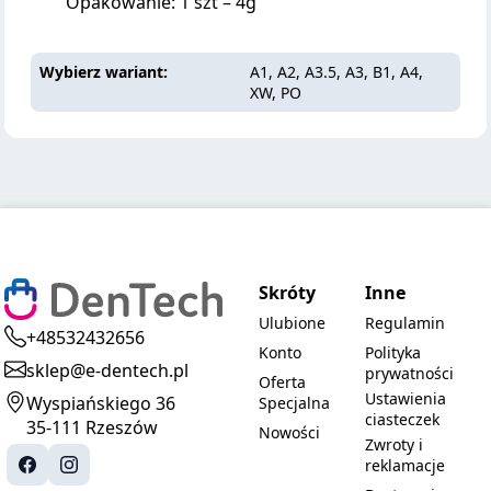
Opakowanie: 1 szt – 4g
Wybierz wariant
A1, A2, A3.5, A3, B1, A4,
XW, PO
Skróty
Inne
Ulubione
Regulamin
+48532432656
Konto
Polityka
sklep@e-dentech.pl
prywatności
Oferta
Ustawienia
Wyspiańskiego 36
Specjalna
ciasteczek
35-111 Rzeszów
Nowości
Zwroty i
reklamacje