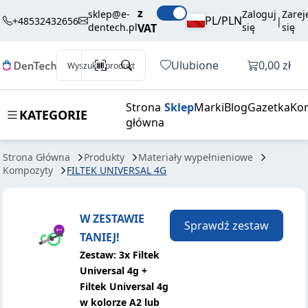
261,00 zł
Dodaj do koszyka
z
UNIVERSAL 4G
brutto / szt.
sklep@e-
Zaloguj
Zarej
PL/PLN
+48532432656
|
dentech.pl
VAT
się
się
Otwórz k
Ulubione
0,00 zł
Wyszukaj produkt
Strona
Sklep
Marki
Blog
Gazetka
Kon
KATEGORIE
główna
Strona Główna
Produkty
Materiały wypełnieniowe
Kompozyty
FILTEK UNIVERSAL 4G
W ZESTAWIE
Sprawdź zestaw
TANIEJ!
Zestaw: 3x Filtek
Universal 4g +
Filtek Universal 4g
w kolorze A2 lub