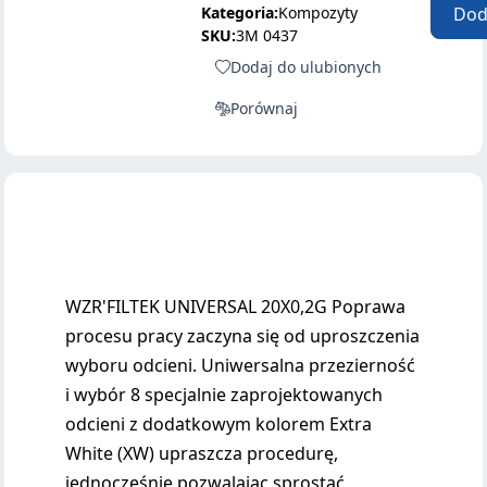
Kategoria:
Kompozyty
Dod
SKU:
3M 0437
Dodaj do ulubionych
Porównaj
WZR'FILTEK UNIVERSAL 20X0,2G Poprawa
procesu pracy zaczyna się od uproszczenia
wyboru odcieni. Uniwersalna przezierność
i wybór 8 specjalnie zaprojektowanych
odcieni z dodatkowym kolorem Extra
White (XW) upraszcza procedurę,
jednocześnie pozwalając sprostać