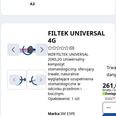
A3
FILTEK UNIVERSAL
4G
(0)
WZR'FILTEK UNIVERSAL
20X0,2G Uniwersalny
kompozyt
Trwa
stomatologiczny, oferujący
trwałe, naturalnie
dany
wyglądające uzupełnienia
261,
stomatologiczne w
odcinku przednim i
brutto / s
bocznym.
Dostę
Opakowanie: 1 szt
Ilość
Marka:
3M ESPE