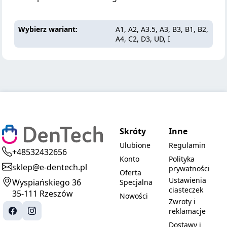
Wybierz wariant
A1, A2, A3.5, A3, B3, B1, B2,
A4, C2, D3, UD, I
Skróty
Inne
Ulubione
Regulamin
+48532432656
Konto
Polityka
sklep@e-dentech.pl
prywatności
Oferta
Ustawienia
Wyspiańskiego 36
Specjalna
ciasteczek
35-111 Rzeszów
Nowości
Zwroty i
reklamacje
Dostawy i