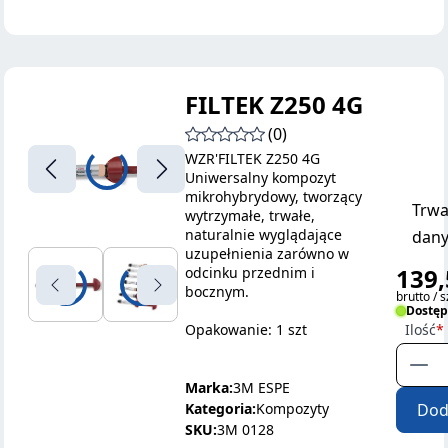
FILTEK Z250 4G
(0)
WZR'FILTEK Z250 4G
Uniwersalny kompozyt
mikrohybrydowy, tworzący
Trwa
wytrzymałe, trwałe,
naturalnie wyglądające
dany
uzupełnienia zarówno w
139,
odcinku przednim i
bocznym.
brutto / s
Dostę
Opakowanie: 1 szt
Ilość
Marka:
3M ESPE
Kategoria:
Kompozyty
Dod
SKU:
3M 0128