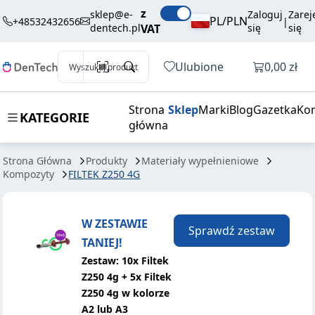
139,50 zł
Dodaj do koszyka
z
4G
brutto / szt.
sklep@e-
Zaloguj
Zarej
PL/PLN
+48532432656
|
dentech.pl
VAT
się
się
Otwórz k
Ulubione
0,00 zł
Wyszukaj produkt
Strona
Sklep
Marki
Blog
Gazetka
Kon
KATEGORIE
główna
Strona Główna
Produkty
Materiały wypełnieniowe
Kompozyty
FILTEK Z250 4G
W ZESTAWIE
Sprawdź zestaw
TANIEJ!
Zestaw: 10x Filtek
Z250 4g + 5x Filtek
Z250 4g w kolorze
A2 lub A3