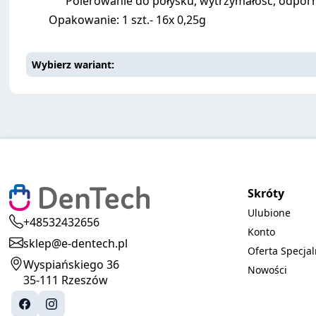
Polerowanie do połysku, wytrzymałość, odporn
Opakowanie: 1 szt.- 16x 0,25g
Wybierz wariant
Skróty
Ulubione
+48532432656
Konto
sklep@e-dentech.pl
Oferta Specja
Wyspiańskiego 36
Nowości
35-111 Rzeszów