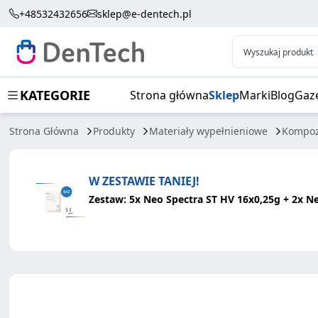
NEO SPECTRA LV COMPULE 16X0.25G
+48532432656
sklep@e-dentech.pl
Wyszukaj produkt
KATEGORIE
Strona główna
Sklep
Marki
Blog
Gaz
Strona Główna
Produkty
Materiały wypełnieniowe
Kompoz
W ZESTAWIE TANIEJ!
Zestaw: 5x Neo Spectra ST HV 16x0,25g + 2x N