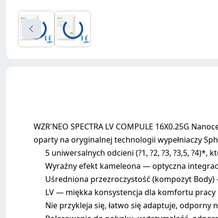
WZR'NEO SPECTRA LV COMPULE 16X0.25G Nanoceram
oparty na oryginalnej technologii wypełniaczy Sp
5 uniwersalnych odcieni (?1, ?2, ?3, ?3,5, ?4)*,
Wyraźny efekt kameleona — optyczna integrac
Uśredniona przezroczystość (kompozyt Body) 
LV — miękka konsystencja dla komfortu pracy
Nie przykleja się, łatwo się adaptuje, odporny 