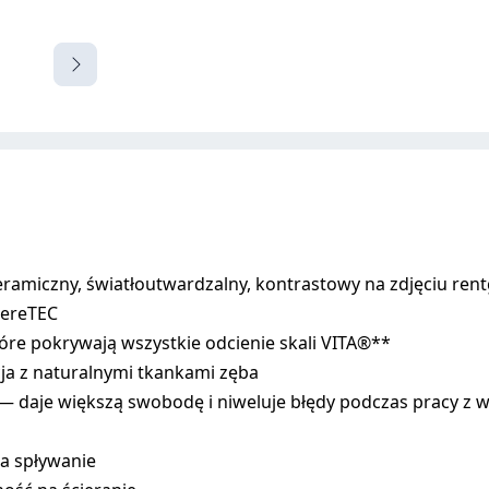
iczny, światłoutwardzalny, kontrastowy na zdjęciu ren
hereTEC
 które pokrywają wszystkie odcienie skali VITA®**
ja z naturalnymi tkankami zęba
— daje większą swobodę i niweluje błędy podczas pracy z
na spływanie