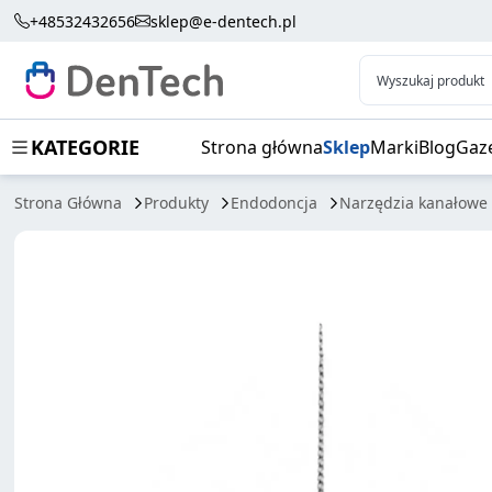
MANI PILNIK K 28MM
+48532432656
sklep@e-dentech.pl
Wyszukaj produkt
KATEGORIE
Strona główna
Sklep
Marki
Blog
Gaz
Strona Główna
Produkty
Endodoncja
Narzędzia kanałowe