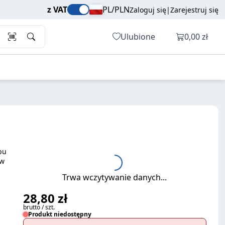
28,80 zł
Dodaj do koszyka
z VAT
PL/PLN
Zaloguj się
|
Zarejestruj się
brutto / szt.
Otwórz ko
Ulubione
0,00 zł
pu
ów
Trwa wczytywanie danych...
28,80 zł
brutto / szt.
Produkt niedostępny