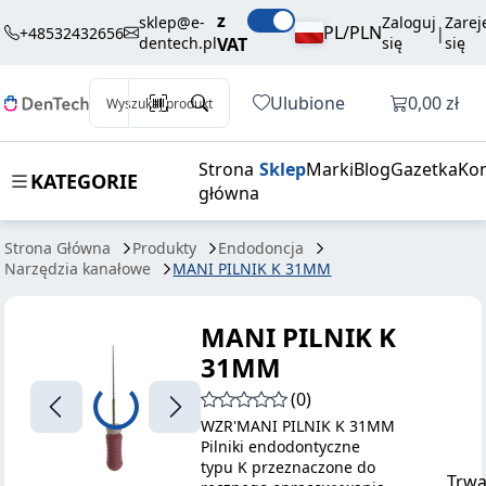
49,51 zł
Dodaj do koszyka
z
K 31MM
brutto / szt.
sklep@e-
Zaloguj
Zarej
PL/PLN
+48532432656
|
dentech.pl
VAT
się
się
Otwórz k
Ulubione
0,00 zł
Wyszukaj produkt
Strona
Sklep
Marki
Blog
Gazetka
Kon
KATEGORIE
główna
Strona Główna
Produkty
Endodoncja
Narzędzia kanałowe
MANI PILNIK K 31MM
MANI PILNIK K
31MM
(0)
WZR'MANI PILNIK K 31MM
Pilniki endodontyczne
typu K przeznaczone do
Trwa