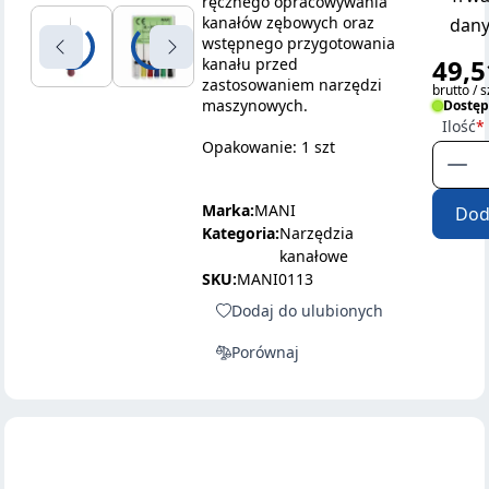
ręcznego opracowywania
kanałów zębowych oraz
dany
wstępnego przygotowania
49,5
kanału przed
zastosowaniem narzędzi
brutto / s
maszynowych.
Dostę
Ilość
Opakowanie: 1 szt
Marka:
MANI
Dod
Kategoria:
Narzędzia
kanałowe
SKU:
MANI0113
Dodaj do ulubionych
Porównaj