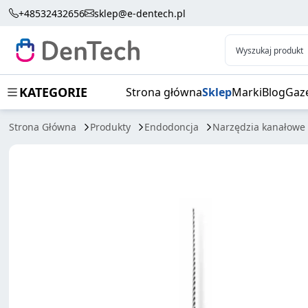
PATHFILE STERIL 6SZT 31MM
+48532432656
sklep@e-dentech.pl
Wyszukaj produkt
KATEGORIE
Strona główna
Sklep
Marki
Blog
Gaz
Strona Główna
Produkty
Endodoncja
Narzędzia kanałowe