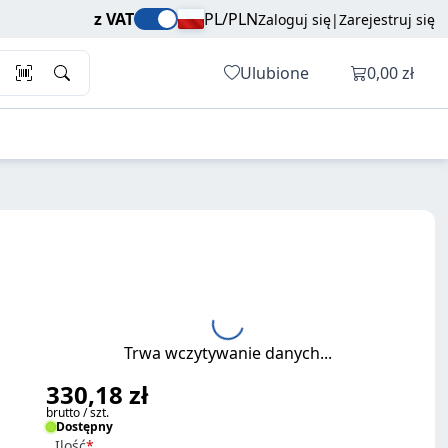
330,18 zł
Dodaj do koszyka
z VAT
PL/PLN
Zaloguj się
|
Zarejestruj się
brutto / szt.
Otwórz ko
Ulubione
0,00 zł
Trwa wczytywanie danych...
330,18 zł
brutto / szt.
Dostępny
Ilość