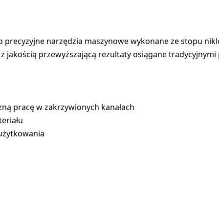
to precyzyjne narzędzia maszynowe wykonane ze stopu nik
 jakością przewyższającą rezultaty osiągane tradycyjnymi 
zną pracę w zakrzywionych kanałach
eriału
 użytkowania