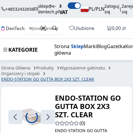
45,90 zł
Dodaj do koszyka
z
GO GUTTA BOX
brutto / szt.
sklep@e-
Zaloguj
Zarej
PL/PLN
+48532432656
|
dentech.pl
VAT
się
się
2X3 SZT. CLEAR
Otwórz k
Ulubione
0,00 zł
Wyszukaj produkt
Strona
Sklep
Marki
Blog
Gazetka
Kon
KATEGORIE
główna
Strona Główna
Produkty
Wyposażenie gabinetu
Organizery i stojaki
ENDO-STATION GO GUTTA BOX 2X3 SZT. CLEAR
ENDO-STATION GO
GUTTA BOX 2X3
SZT. CLEAR
(0)
ENDO-STATION GO GUTTA