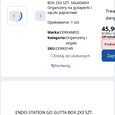
BOX 2X3 SZT. SKŁADANY
Organizery na gutaperki i
Trwa
sączki papierowe
dany
Opakowanie: 1 szt.
45,9
Marka:
CERKAMED
brutto / s
Produk
Kategoria:
Organizery i
stojaki
Produk
SKU:
CERK0149
Zap
Dodaj do ulubionych
Porównaj
ENDO-STATION GO GUTTA BOX 2X3 SZT.