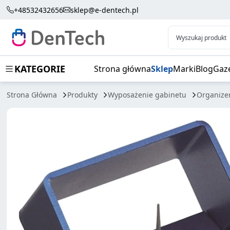
STOJAK NA WIERTŁA BLUE 12SZT RA
+48532432656
sklep@e-dentech.pl
Wyszukaj produkt
KATEGORIE
Strona główna
Sklep
Marki
Blog
Gaz
Strona Główna
Produkty
Wyposażenie gabinetu
Organizer