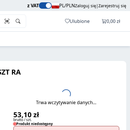
Dodaj do koszyka
brutto / szt.
z VAT
PL/PLN
Zaloguj się
|
Zarejestruj się
Otwórz ko
Ulubione
0,00 zł
SZT RA
Trwa wczytywanie danych...
53,10 zł
brutto / szt.
Produkt niedostępny