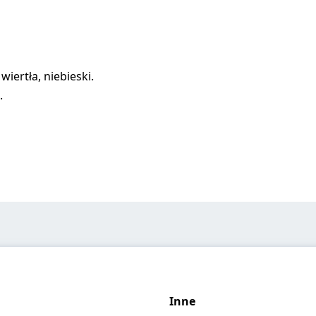
iertła, niebieski.
.
Inne