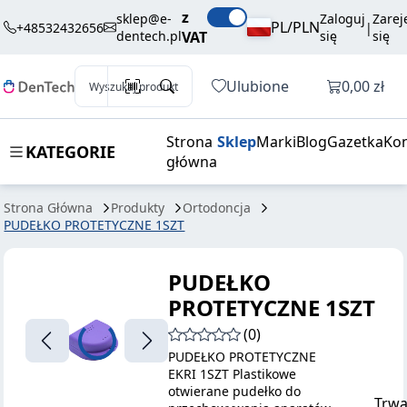
3,60 zł
Dodaj do koszyka
z
PROTETYCZNE
brutto / szt.
sklep@e-
Zaloguj
Zarej
PL/PLN
+48532432656
|
dentech.pl
VAT
się
się
1SZT
Otwórz k
Ulubione
0,00 zł
Wyszukaj produkt
Strona
Sklep
Marki
Blog
Gazetka
Kon
KATEGORIE
główna
Strona Główna
Produkty
Ortodoncja
PUDEŁKO PROTETYCZNE 1SZT
PUDEŁKO
PROTETYCZNE 1SZT
(0)
PUDEŁKO PROTETYCZNE
EKRI 1SZT Plastikowe
otwierane pudełko do
Trwa