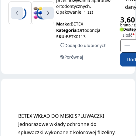
przechowywania aparatów
ortodontycznych.
dany
Opakowanie: 1 szt
3,60
Marka:
BETEX
brutto / s
Dostę
Kategoria:
Ortodoncja
Ilość
SKU:
BETX0113
Dodaj do ulubionych
Porównaj
Dod
BETEX WKŁAD DO MISKI SPLUWACZKI
Jednorazowe wkłady ochronne do
spluwaczki wykonane z kolorowej flizeliny.