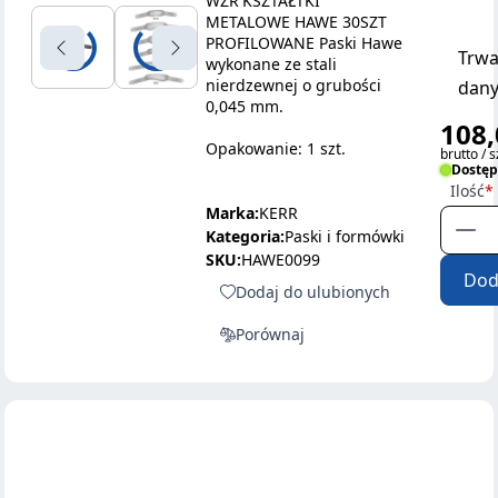
WZR'KSZTAŁTKI
METALOWE HAWE 30SZT
PROFILOWANE Paski Hawe
Trwa
wykonane ze stali
nierdzewnej o grubości
dany
0,045 mm.
108,
Opakowanie: 1 szt.
brutto / s
Dostę
Ilość
Marka:
KERR
Kategoria:
Paski i formówki
SKU:
HAWE0099
Dod
Dodaj do ulubionych
Porównaj