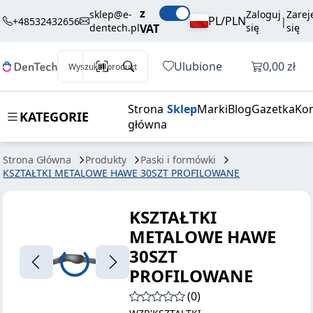
108,00 zł
Dodaj do koszyka
z
METALOWE
brutto / szt.
sklep@e-
Zaloguj
Zarej
PL/PLN
+48532432656
|
dentech.pl
VAT
się
się
HAWE 30SZT
PROFILOWANE
Otwórz k
Ulubione
0,00 zł
Wyszukaj produkt
Strona
Sklep
Marki
Blog
Gazetka
Kon
KATEGORIE
główna
Strona Główna
Produkty
Paski i formówki
KSZTAŁTKI METALOWE HAWE 30SZT PROFILOWANE
KSZTAŁTKI
METALOWE HAWE
30SZT
PROFILOWANE
(0)