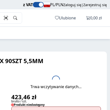
423,46 zł
Dodaj do koszyka
z VAT
PL/PLN
Zaloguj się
|
Zarejestruj się
brutto / szt.
Otwórz ko
Ulubione
0,00 zł
X 90SZT 5,5MM
Trwa wczytywanie danych...
423,46 zł
brutto / szt.
Produkt niedostępny