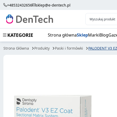
PALODENT V3 EZ COAT MATRIX 90SZT 5,5M
+48532432656
sklep@e-dentech.pl
Wyszukaj produkt
KATEGORIE
Strona główna
Sklep
Marki
Blog
Gaz
Strona Główna
Produkty
Paski i formówki
PALODENT V3 E