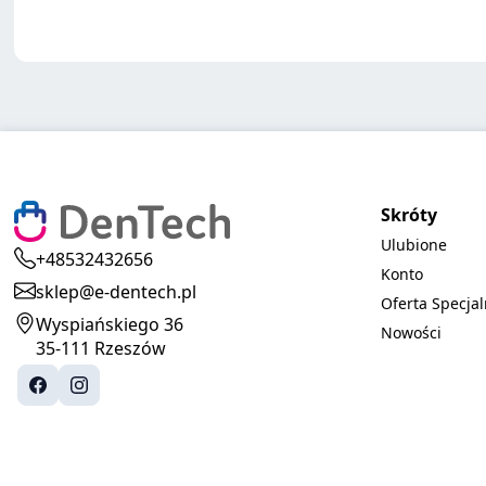
Skróty
Ulubione
+48532432656
Konto
sklep@e-dentech.pl
Oferta Specja
Wyspiańskiego 36
Nowości
35-111 Rzeszów