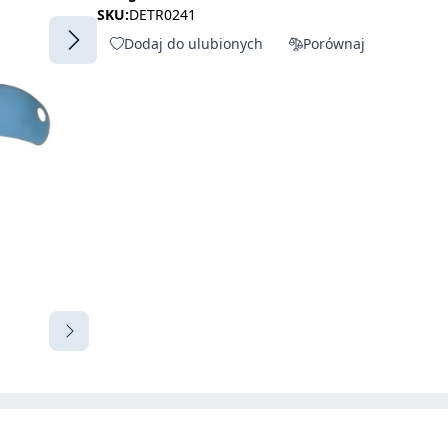
SKU:
DETR0241
Dodaj do ulubionych
Porównaj