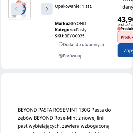
Opakowanie: 1 szt.
dany
43,9
Marka:
BEYOND
brutto / s
Produk
Kategoria:
Pasty
SKU:
BEYO0035
Produk
Dodaj do ulubionych
Zap
Porównaj
BEYOND PASTA ROSEMINT 130G Pasta do
zębów BEYOND Rose-Mint z nowej linii
past wybielających, zawiera wzbogaconą