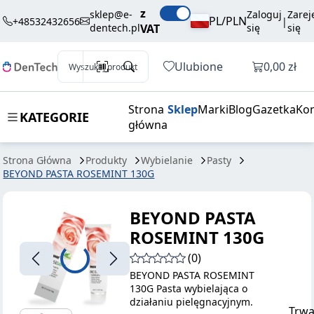
BEYOND PASTA
43,90 zł
Dodaj do koszyka
z
sklep@e-
Zaloguj
Zarej
ROSEMINT
brutto / szt.
PL/PLN
+48532432656
|
dentech.pl
VAT
się
się
130G
Otwórz k
Ulubione
0,00 zł
Wyszukaj produkt
Strona
Sklep
Marki
Blog
Gazetka
Kon
KATEGORIE
główna
Strona Główna
Produkty
Wybielanie
Pasty
BEYOND PASTA ROSEMINT 130G
BEYOND PASTA
ROSEMINT 130G
(0)
BEYOND PASTA ROSEMINT
130G Pasta wybielająca o
działaniu pielęgnacyjnym.
Trwa