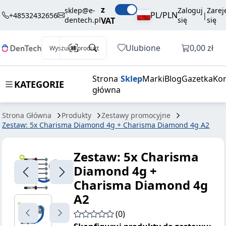
z
sklep@e-
Zaloguj
Zarej
PL/PLN
+48532432656
|
dentech.pl
VAT
się
się
Otwórz k
Ulubione
0,00 zł
Wyszukaj produkt
Strona
Sklep
Marki
Blog
Gazetka
Kon
KATEGORIE
główna
Strona Główna
Produkty
Zestawy promocyjne
Zestaw: 5x Charisma Diamond 4g + Charisma Diamond 4g A2
Zestaw: 5x Charisma
Diamond 4g +
Charisma Diamond 4g
A2
(0)