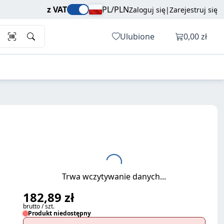
182,89 zł
Dodaj do koszyka
z VAT
PL/PLN
Zaloguj się
|
Zarejestruj się
brutto / szt.
Otwórz ko
Ulubione
0,00 zł
Trwa wczytywanie danych...
182,89 zł
brutto / szt.
Produkt niedostępny