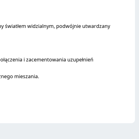
any światłem widzialnym, podwójnie utwardzany
połączenia i zacementowania uzupełnień
znego mieszania.