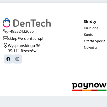
Skróty
Ulubione
+48532432656
Konto
sklep@e-dentech.pl
Oferta Specja
Wyspiańskiego 36
Nowości
35-111 Rzeszów