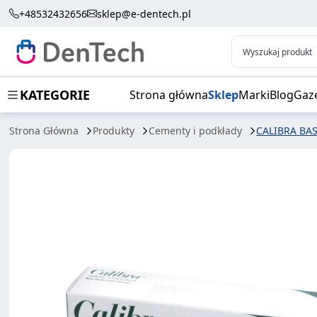
CALIBRA BASE LIGHT
+48532432656
sklep@e-dentech.pl
Wyszukaj produkt
KATEGORIE
Strona główna
Sklep
Marki
Blog
Gaz
Strona Główna
Produkty
Cementy i podkłady
CALIBRA BAS