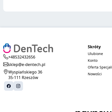
Skróty
Ulubione
+48532432656
Konto
sklep@e-dentech.pl
Oferta Specja
Wyspiańskiego 36
Nowości
35-111 Rzeszów