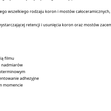
wszelkiego rodzaju koron i mostów całoceramicznych, ży
starczającej retencji i usunięcia koron oraz mostów zac
ią filmu
a nadmiarów
goterminowym
entowanie adhezyjne
ym momencie