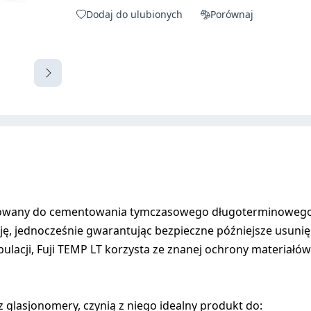
Dodaj do ulubionych
Porównaj
ektowany do cementowania tymczasowego długoterminoweg
ncję, jednocześnie gwarantując bezpieczne późniejsze usuni
pulacji, Fuji TEMP LT korzysta ze znanej ochrony materiał
 glasjonomery, czynią z niego idealny produkt do: