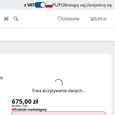
675,00 zł
Dodaj do koszyka
z VAT
PL/PLN
Zaloguj się
|
Zarejestruj się
brutto / szt.
Otwórz ko
Ulubione
0,00 zł
wy
Trwa wczytywanie danych...
675,00 zł
brutto / szt.
Produkt niedostępny