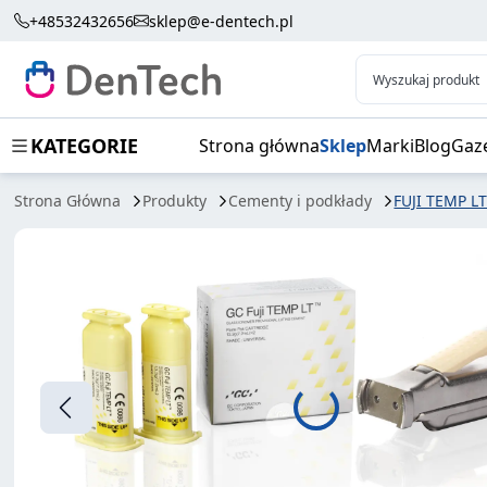
FUJI TEMP LT 2X13,3G+7,2ML
+48532432656
sklep@e-dentech.pl
Wyszukaj produkt
KATEGORIE
Strona główna
Sklep
Marki
Blog
Gaz
Strona Główna
Produkty
Cementy i podkłady
FUJI TEMP L