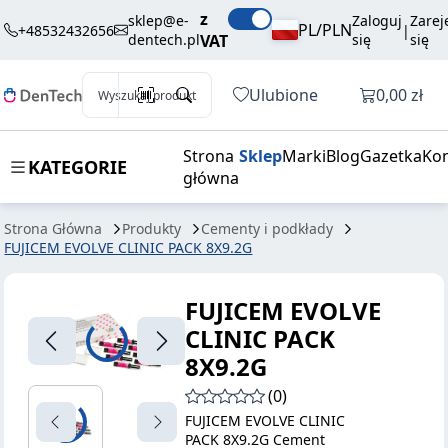
FUJICEM
1710,00 zł
Dodaj do koszyka
z
sklep@e-
Zaloguj
Zarej
EVOLVE
brutto / szt.
PL/PLN
+48532432656
|
dentech.pl
VAT
się
się
CLINIC PACK
8X9.2G
Otwórz k
Ulubione
0,00 zł
Wyszukaj produkt
Strona
Sklep
Marki
Blog
Gazetka
Kon
KATEGORIE
główna
Strona Główna
Produkty
Cementy i podkłady
FUJICEM EVOLVE CLINIC PACK 8X9.2G
FUJICEM EVOLVE
CLINIC PACK
8X9.2G
(0)
FUJICEM EVOLVE CLINIC
PACK 8X9.2G Cement