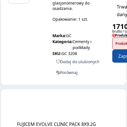
glasjonomerowy do
Trwa
osadzania.
dany
Opakowanie: 1 szt.
1710
brutto / s
Marka:
GC
Produk
Kategoria:
Cementy i
Produk
podkłady
SKU:
GC 3208
Zap
Dodaj do ulubionych
Porównaj
FUJICEM EVOLVE CLINIC PACK 8X9.2G