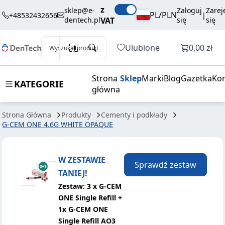
G-CEM ONE
234,00 zł
Dodaj do koszyka
z
sklep@e-
Zaloguj
Zarej
4.6G WHITE
brutto / szt.
PL/PLN
+48532432656
|
dentech.pl
VAT
się
się
OPAQUE
Otwórz k
Ulubione
0,00 zł
Wyszukaj produkt
Strona
Sklep
Marki
Blog
Gazetka
Kon
KATEGORIE
główna
Strona Główna
Produkty
Cementy i podkłady
G-CEM ONE 4.6G WHITE OPAQUE
W ZESTAWIE
Sprawdź zestaw
TANIEJ!
Zestaw: 3 x G-CEM
ONE Single Refill +
1x G-CEM ONE
Single Refill AO3