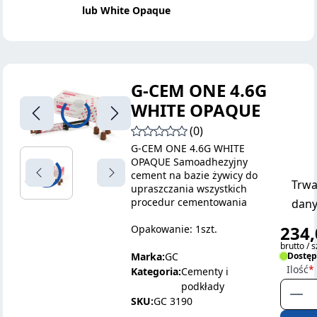
lub White Opaque
G-CEM ONE 4.6G
WHITE OPAQUE
(0)
G-CEM ONE 4.6G WHITE
OPAQUE Samoadhezyjny
cement na bazie żywicy do
Trwa
upraszczania wszystkich
procedur cementowania
dany
234,
Opakowanie: 1szt.
brutto / s
Marka:
GC
Dostę
Ilość
Kategoria:
Cementy i
podkłady
SKU:
GC 3190