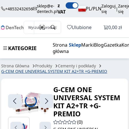
G-CEM ONE
635,00 zł
Dodaj do koszyka
z
sklep@e-
Zaloguj
Zarej
UNIVERSAL
brutto / szt.
PL/PLN
+48532432656
|
dentech.pl
VAT
się
się
SYSTEM KIT
A2+TR +G-
Otwórz k
PREMIO
Ulubione
0,00 zł
Wyszukaj produkt
Strona
Sklep
Marki
Blog
Gazetka
Kon
KATEGORIE
główna
Strona Główna
Produkty
Cementy i podkłady
G-CEM ONE UNIVERSAL SYSTEM KIT A2+TR +G-PREMIO
G-CEM ONE
UNIVERSAL SYSTEM
KIT A2+TR +G-
PREMIO
(0)