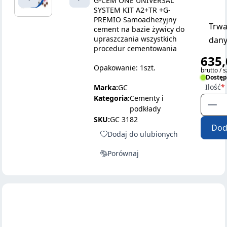
G-CEM ONE UNIVERSAL
SYSTEM KIT A2+TR +G-
PREMIO Samoadhezyjny
Trwa
cement na bazie żywicy do
upraszczania wszystkich
dany
procedur cementowania
635,
Opakowanie: 1szt.
brutto / s
Dostę
Ilość
Marka:
GC
Kategoria:
Cementy i
podkłady
SKU:
GC 3182
Dod
Dodaj do ulubionych
Porównaj