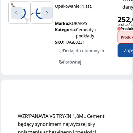
Opakowanie: 1 szt.
dany
252,
Marka:
KURARAY
brutto / s
Produk
Kategoria:
Cementy i
podkłady
Produk
SKU:
HAGE0231
Zap
Dodaj do ulubionych
Porównaj
WZR'PANAVIA V5 TRY-IN 1,8ML Cement
będący synonimem najwyższej siły
połączenia adhezyjnego i trwałości,