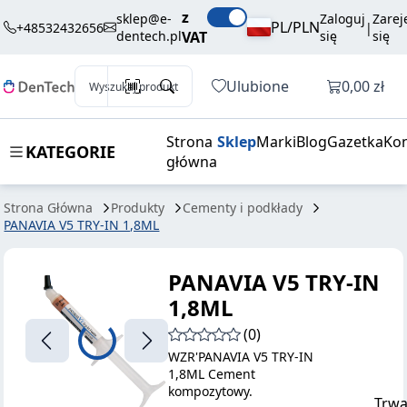
252,00 zł
Dodaj do koszyka
z
TRY-IN 1,8ML
brutto / szt.
sklep@e-
Zaloguj
Zarej
PL/PLN
+48532432656
|
dentech.pl
VAT
się
się
Otwórz k
Ulubione
0,00 zł
Wyszukaj produkt
Strona
Sklep
Marki
Blog
Gazetka
Kon
KATEGORIE
główna
Strona Główna
Produkty
Cementy i podkłady
PANAVIA V5 TRY-IN 1,8ML
PANAVIA V5 TRY-IN
1,8ML
(0)
WZR'PANAVIA V5 TRY-IN
1,8ML Cement
kompozytowy.
Trwa