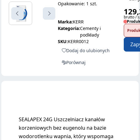
Opakowanie: 1 szt.
129,
brutto / s
Marka:
KERR
Produk
Kategoria:
Cementy i
Produk
podkłady
SKU:
KERR0012
Zap
Dodaj do ulubionych
Porównaj
SEALAPEX 24G Uszczelniacz kanałów
korzeniowych bez eugenolu na bazie
wodorotlenku wapnia, który wspomaga