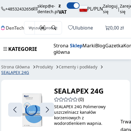
129,35 zł
SEALAPEX 24G
Dodaj do koszyka
z
brutto / szt.
sklep@e-
Zaloguj
Zarej
PL/PLN
+48532432656
|
dentech.pl
VAT
się
się
Otwórz k
Ulubione
0,00 zł
Wyszukaj produkt
Strona
Sklep
Marki
Blog
Gazetka
Kon
KATEGORIE
główna
Strona Główna
Produkty
Cementy i podkłady
SEALAPEX 24G
SEALAPEX 24G
(0)
SEALAPEX 24G Polimerowy
uszczelniacz kanałów
korzeniowych z
Trwa
wodorotlenkiem wapnia.
dany