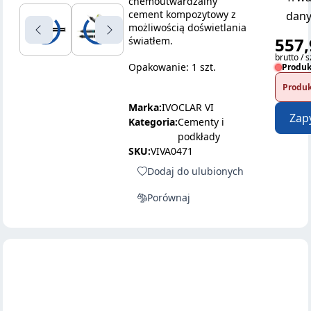
chemoutwardzalny
cement kompozytowy z
dany
możliwością doświetlania
557,
światłem.
brutto / s
Opakowanie: 1 szt.
Produk
Produk
Marka:
IVOCLAR VI
Zap
Kategoria:
Cementy i
podkłady
SKU:
VIVA0471
Dodaj do ulubionych
Porównaj