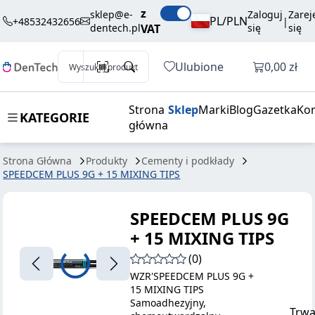
557,99 zł
Dodaj do koszyka
z
PLUS 9G + 15
brutto / szt.
sklep@e-
Zaloguj
Zarej
PL/PLN
+48532432656
|
dentech.pl
VAT
się
się
MIXING TIPS
Otwórz k
Ulubione
0,00 zł
Wyszukaj produkt
Strona
Sklep
Marki
Blog
Gazetka
Kon
KATEGORIE
główna
Strona Główna
Produkty
Cementy i podkłady
SPEEDCEM PLUS 9G + 15 MIXING TIPS
SPEEDCEM PLUS 9G
+ 15 MIXING TIPS
(0)
WZR'SPEEDCEM PLUS 9G +
15 MIXING TIPS
Samoadhezyjny,
Trwa