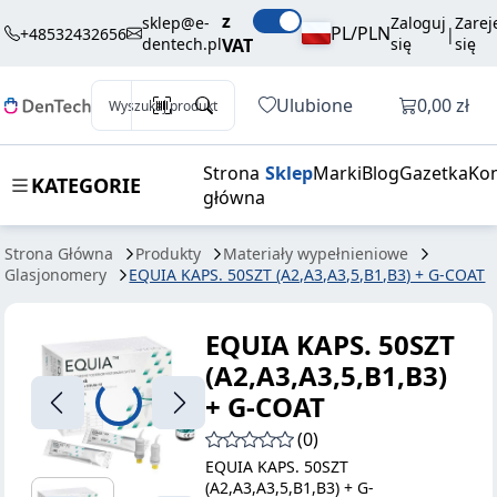
EQUIA KAPS.
458,00 zł
Dodaj do koszyk
z
sklep@e-
Zaloguj
Zarej
50SZT
brutto / szt.
PL/PLN
+48532432656
|
dentech.pl
VAT
się
się
(A2,A3,A3,5,B1,B3)
+ G-COAT
Otwórz k
Ulubione
0,00 zł
Wyszukaj produkt
Strona
Sklep
Marki
Blog
Gazetka
Kon
KATEGORIE
główna
Strona Główna
Produkty
Materiały wypełnieniowe
Glasjonomery
EQUIA KAPS. 50SZT (A2,A3,A3,5,B1,B3) + G-COAT
EQUIA KAPS. 50SZT
(A2,A3,A3,5,B1,B3)
+ G-COAT
(0)
EQUIA KAPS. 50SZT
(A2,A3,A3,5,B1,B3) + G-