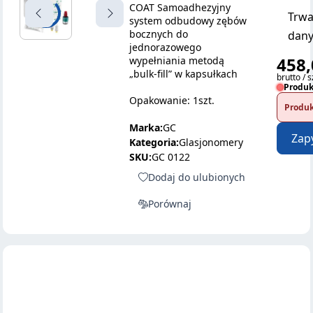
COAT Samoadhezyjny
Trwa
system odbudowy zębów
bocznych do
dany
jednorazowego
458,
wypełniania metodą
„bulk-fill” w kapsułkach
brutto / s
Produk
Opakowanie: 1szt.
Produk
Marka:
GC
Zap
Kategoria:
Glasjonomery
SKU:
GC 0122
Dodaj do ulubionych
Porównaj