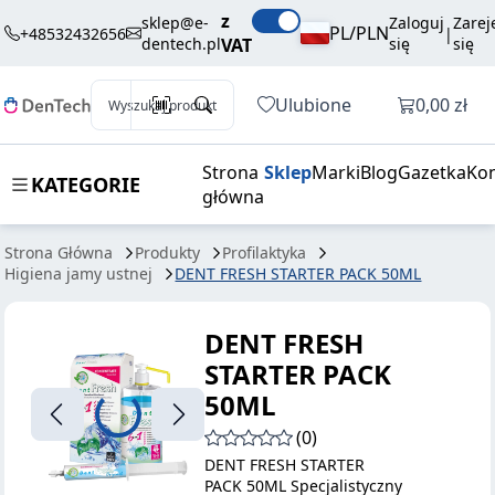
42,30 zł
Dodaj do koszyka
z
STARTER PACK
brutto / szt.
sklep@e-
Zaloguj
Zarej
PL/PLN
+48532432656
|
dentech.pl
VAT
się
się
50ML
Otwórz k
Ulubione
0,00 zł
Wyszukaj produkt
Strona
Sklep
Marki
Blog
Gazetka
Kon
KATEGORIE
główna
Strona Główna
Produkty
Profilaktyka
Higiena jamy ustnej
DENT FRESH STARTER PACK 50ML
DENT FRESH
STARTER PACK
50ML
(0)
DENT FRESH STARTER
PACK 50ML Specjalistyczny