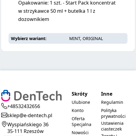
Opakowanie: 1 szt. - Start Pack koncentrat
w strzykawce 50 ml + butelka 1 l z
dozownikiem
Wybierz wariant
MINT, ORIGINAL
Skróty
Inne
Ulubione
Regulamin
+48532432656
Konto
Polityka
sklep@e-dentech.pl
prywatności
Oferta
Ustawienia
Wyspiańskiego 36
Specjalna
ciasteczek
35-111 Rzeszów
Nowości
Zwroty i