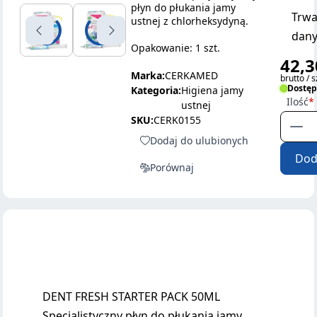
płyn do płukania jamy
Trwa
ustnej z chlorheksydyną.
dany
Opakowanie: 1 szt.
42,3
Marka:
CERKAMED
brutto / s
Dostę
Kategoria:
Higiena jamy
Ilość
ustnej
SKU:
CERK0155
Dodaj do ulubionych
Dod
Porównaj
DENT FRESH STARTER PACK 50ML
Specjalistyczny płyn do płukania jamy