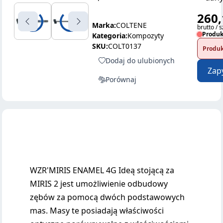
260,
Marka:
COLTENE
brutto / s
Produk
Kategoria:
Kompozyty
SKU:
COLT0137
Produk
Dodaj do ulubionych
Zap
Porównaj
WZR'MIRIS ENAMEL 4G Ideą stojącą za
MIRIS 2 jest umożliwienie odbudowy
zębów za pomocą dwóch podstawowych
mas. Masy te posiadają właściwości