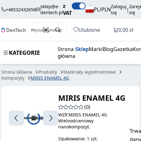
260,10 zł
Dodaj do koszyka
z
ENAMEL 4G
brutto / szt.
sklep@e-
Zaloguj
Zarej
PL/PLN
+48532432656
|
dentech.pl
VAT
się
się
Otwórz k
Ulubione
0,00 zł
Wyszukaj produkt
Strona
Sklep
Marki
Blog
Gazetka
Kon
KATEGORIE
główna
Strona Główna
Produkty
Materiały wypełnieniowe
Kompozyty
MIRIS ENAMEL 4G
MIRIS ENAMEL 4G
(0)
WZR'MIRIS ENAMEL 4G
Wieloodcieniowy
nanokompozyt.
Trwa
Opakowanie: 1 szt.
dany