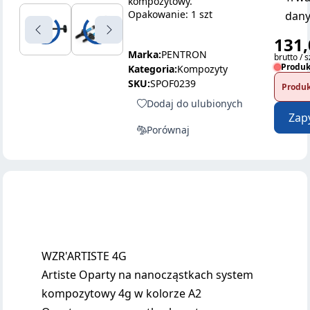
kompozytowy.
Opakowanie: 1 szt
dany
131,
Marka:
PENTRON
brutto / s
Produk
Kategoria:
Kompozyty
SKU:
SPOF0239
Produk
Dodaj do ulubionych
Zap
Porównaj
WZR'ARTISTE 4G
Artiste Oparty na nanocząstkach system
kompozytowy 4g w kolorze A2