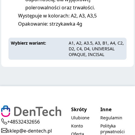
polerowalności oraz trwałości.
Występuje w kolorach: A2, A3, A3,5
Opakowanie: strzykawka 4g
Wybierz wariant
A1, A2, A3.5, A3, B1, A4, C2,
D2, C4, D4, UNIVERSAL
OPAQUE, INCISAL
Skróty
Inne
Ulubione
Regulamin
+48532432656
Konto
Polityka
sklep@e-dentech.pl
prywatności
Oferta