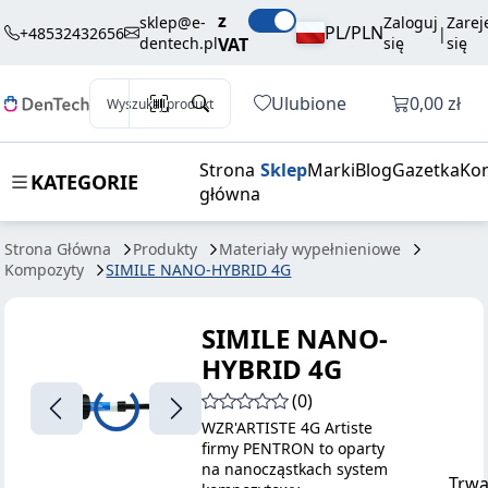
131,00 zł
Dodaj do koszyka
z
HYBRID 4G
brutto / szt.
sklep@e-
Zaloguj
Zarej
PL/PLN
+48532432656
|
dentech.pl
VAT
się
się
Otwórz k
Ulubione
0,00 zł
Wyszukaj produkt
Strona
Sklep
Marki
Blog
Gazetka
Kon
KATEGORIE
główna
Strona Główna
Produkty
Materiały wypełnieniowe
Kompozyty
SIMILE NANO-HYBRID 4G
SIMILE NANO-
HYBRID 4G
(0)
WZR'ARTISTE 4G Artiste
firmy PENTRON to oparty
na nanocząstkach system
Trwa