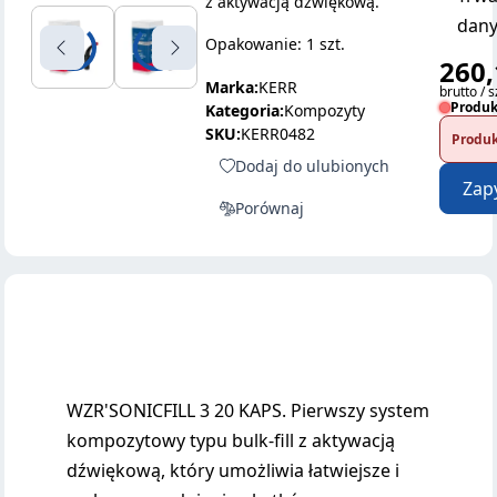
z aktywacją dźwiękową.
dany
Opakowanie: 1 szt.
260,
Marka:
KERR
brutto / s
Produk
Kategoria:
Kompozyty
SKU:
KERR0482
Produk
Dodaj do ulubionych
Zap
Porównaj
WZR'SONICFILL 3 20 KAPS. Pierwszy system
kompozytowy typu bulk-fill z aktywacją
dźwiękową, który umożliwia łatwiejsze i