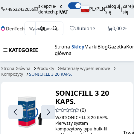
260,10 zł
Dodaj do koszyka
z
20 KAPS.
brutto / szt.
sklep@e-
Zaloguj
Zarej
PL/PLN
+48532432656
|
dentech.pl
VAT
się
się
Otwórz k
Ulubione
0,00 zł
Wyszukaj produkt
Strona
Sklep
Marki
Blog
Gazetka
Kon
KATEGORIE
główna
Strona Główna
Produkty
Materiały wypełnieniowe
Kompozyty
SONICFILL 3 20 KAPS.
SONICFILL 3 20
KAPS.
(0)
WZR'SONICFILL 3 20 KAPS.
Pierwszy system
kompozytowy typu bulk-fill
Trwa