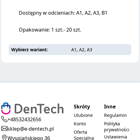
Dostępny w odcieniach: A1, A2, A3, B1
Opakowanie: 1 szt.- 20 szt.
Wybierz wariant
A1, A2, A3
Skróty
Inne
Ulubione
Regulamin
+48532432656
Konto
Polityka
sklep@e-dentech.pl
prywatności
Oferta
Ustawienia
Wyspiańskiego 36
Specjalna