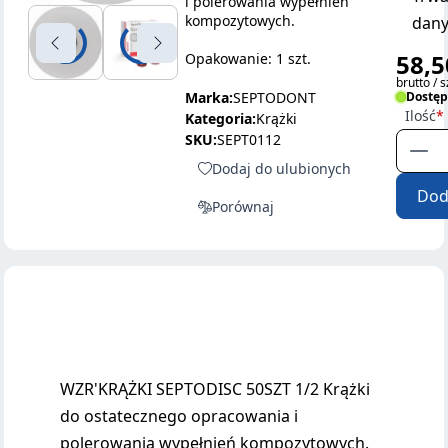
i polerowania wypełnień
kompozytowych.
dany
58,5
Opakowanie: 1 szt.
brutto / s
Marka:
SEPTODONT
Dostę
Ilość
Kategoria:
Krążki
SKU:
SEPT0112
Dodaj do ulubionych
Dod
Porównaj
WZR'KRĄŻKI SEPTODISC 50SZT 1/2 Krążki
do ostatecznego opracowania i
polerowania wypełnień kompozytowych.