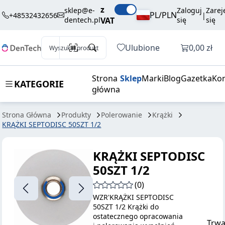
58,50 zł
Dodaj do koszyka
z
SEPTODISC
brutto / szt.
sklep@e-
Zaloguj
Zarej
PL/PLN
+48532432656
|
dentech.pl
VAT
się
się
50SZT 1/2
Otwórz k
Ulubione
0,00 zł
Wyszukaj produkt
Strona
Sklep
Marki
Blog
Gazetka
Kon
KATEGORIE
główna
Strona Główna
Produkty
Polerowanie
Krążki
KRĄŻKI SEPTODISC 50SZT 1/2
KRĄŻKI SEPTODISC
50SZT 1/2
(0)
WZR'KRĄŻKI SEPTODISC
50SZT 1/2 Krążki do
ostatecznego opracowania
Trwa