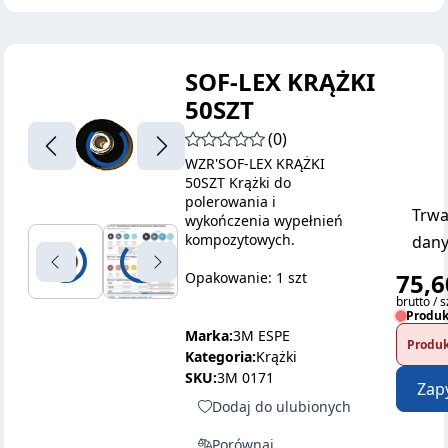
SOF-LEX KRĄŻKI
50SZT
(0)
WZR'SOF-LEX KRĄŻKI
50SZT Krążki do
polerowania i
Trwa
wykończenia wypełnień
kompozytowych.
dany
75,6
Opakowanie: 1 szt
brutto / s
Produk
Marka:
3M ESPE
Produk
Kategoria:
Krążki
SKU:
3M 0171
Zap
Dodaj do ulubionych
Porównaj