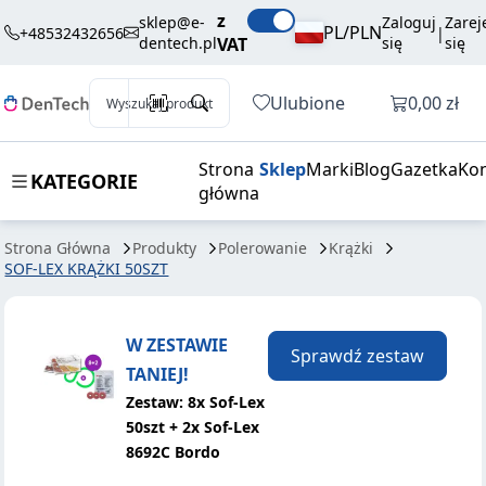
75,60 zł
Dodaj do koszyka
z
KRĄŻKI 50SZT
brutto / szt.
sklep@e-
Zaloguj
Zarej
PL/PLN
+48532432656
|
dentech.pl
VAT
się
się
Otwórz k
Ulubione
0,00 zł
Wyszukaj produkt
Strona
Sklep
Marki
Blog
Gazetka
Kon
KATEGORIE
główna
Strona Główna
Produkty
Polerowanie
Krążki
SOF-LEX KRĄŻKI 50SZT
W ZESTAWIE
Sprawdź zestaw
TANIEJ!
Zestaw: 8x Sof-Lex
50szt + 2x Sof-Lex
8692C Bordo