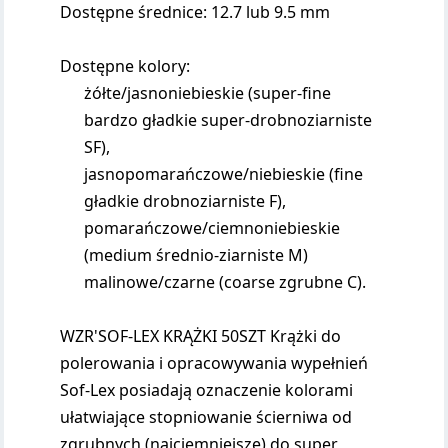
Dostępne średnice: 12.7 lub 9.5 mm
Dostępne kolory:
żółte/jasnoniebieskie (super-fine
bardzo gładkie super-drobnoziarniste
SF),
jasnopomarańczowe/niebieskie (fine
gładkie drobnoziarniste F),
pomarańczowe/ciemnoniebieskie
(medium średnio-ziarniste M)
malinowe/czarne (coarse zgrubne C).
WZR'SOF-LEX KRĄŻKI 50SZT Krążki do
polerowania i opracowywania wypełnień
Sof-Lex posiadają oznaczenie kolorami
ułatwiające stopniowanie ścierniwa od
zgrubnych (najciemniejsze) do super