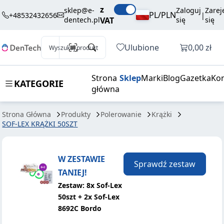
75,60 zł
Dodaj do koszyka
z
KRĄŻKI 50SZT
brutto / szt.
sklep@e-
Zaloguj
Zarej
PL/PLN
+48532432656
|
dentech.pl
VAT
się
się
Otwórz k
Ulubione
0,00 zł
Wyszukaj produkt
Strona
Sklep
Marki
Blog
Gazetka
Kon
KATEGORIE
główna
Strona Główna
Produkty
Polerowanie
Krążki
SOF-LEX KRĄŻKI 50SZT
W ZESTAWIE
Sprawdź zestaw
TANIEJ!
Zestaw: 8x Sof-Lex
50szt + 2x Sof-Lex
8692C Bordo