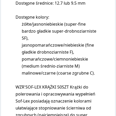
Dostępne średnice: 12.7 lub 9.5 mm
Dostępne kolory:
żółte/jasnoniebieskie (super-fine
bardzo gładkie super-drobnoziarniste
SF),
jasnopomarańczowe/niebieskie (fine
gładkie drobnoziarniste F),
pomarańczowe/ciemnoniebieskie
(medium średnio-ziarniste M)
malinowe/czarne (coarse zgrubne C).
WZR'SOF-LEX KRĄŻKI 50SZT Krążki do
polerowania i opracowywania wypełnień
Sof-Lex posiadają oznaczenie kolorami
ułatwiające stopniowanie ścierniwa od
zgrubnych (najciemniejsze) do super