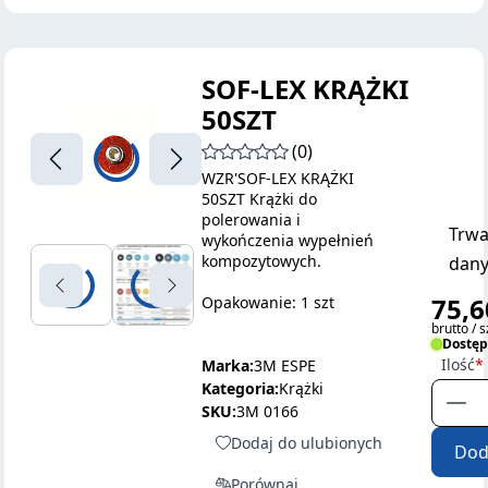
SOF-LEX KRĄŻKI
50SZT
(0)
WZR'SOF-LEX KRĄŻKI
50SZT Krążki do
polerowania i
Trwa
wykończenia wypełnień
kompozytowych.
dany
75,6
Opakowanie: 1 szt
brutto / s
Dostę
Ilość
Marka:
3M ESPE
Kategoria:
Krążki
SKU:
3M 0166
Dodaj do ulubionych
Dod
Porównaj