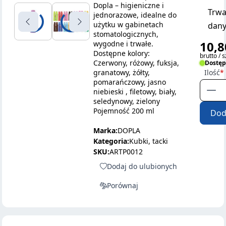
Dopla – higieniczne i
Trwa
jednorazowe, idealne do
użytku w gabinetach
dany
stomatologicznych,
10,8
wygodne i trwałe.
Dostępne kolory:
brutto / s
Czerwony, różowy, fuksja,
Dostę
granatowy, żółty,
Ilość
pomarańczowy, jasno
niebieski , filetowy, biały,
seledynowy, zielony
Pojemność 200 ml
Dod
Marka:
DOPLA
Kategoria:
Kubki, tacki
SKU:
ARTP0012
Dodaj do ulubionych
Porównaj