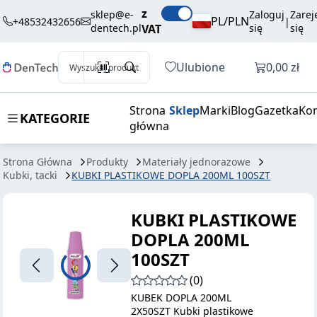
10,80 zł
Dodaj do koszyka
z
PLASTIKOWE
brutto / szt.
sklep@e-
Zaloguj
Zarej
PL/PLN
+48532432656
|
dentech.pl
VAT
się
się
DOPLA 200ML
100SZT
Otwórz k
Ulubione
0,00 zł
Wyszukaj produkt
Strona
Sklep
Marki
Blog
Gazetka
Kon
KATEGORIE
główna
Strona Główna
Produkty
Materiały jednorazowe
Kubki, tacki
KUBKI PLASTIKOWE DOPLA 200ML 100SZT
KUBKI PLASTIKOWE
DOPLA 200ML
100SZT
(0)
KUBEK DOPLA 200ML
2X50SZT Kubki plastikowe