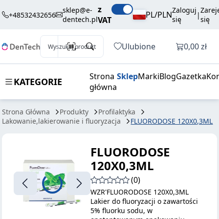
468,00 zł
Dodaj do koszyka
z
120X0,3ML
brutto / szt.
sklep@e-
Zaloguj
Zarej
PL/PLN
+48532432656
|
dentech.pl
VAT
się
się
Otwórz k
Ulubione
0,00 zł
Wyszukaj produkt
Strona
Sklep
Marki
Blog
Gazetka
Kon
KATEGORIE
główna
Strona Główna
Produkty
Profilaktyka
Lakowanie,lakierowanie i fluoryzacja
FLUORODOSE 120X0,3ML
FLUORODOSE
120X0,3ML
(0)
WZR'FLUORODOSE 120X0,3ML
Lakier do fluoryzacji o zawartości
5% fluorku sodu, w