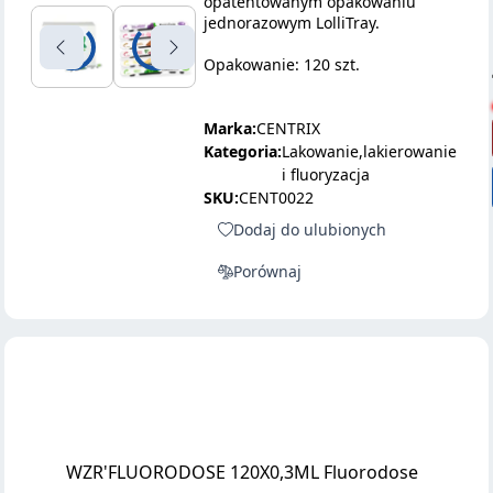
opatentowanym opakowaniu
jednorazowym LolliTray.
Opakowanie: 120 szt.
Marka:
CENTRIX
Kategoria:
Lakowanie,lakierowanie
i fluoryzacja
SKU:
CENT0022
Dodaj do ulubionych
Porównaj
WZR'FLUORODOSE 120X0,3ML Fluorodose