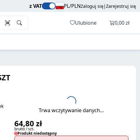
64,80 zł
Dodaj do koszyka
z VAT
PL/PLN
Zaloguj się
|
Zarejestruj się
brutto / szt.
Otwórz ko
Ulubione
0,00 zł
SZT
ek
Trwa wczytywanie danych...
64,80 zł
brutto / szt.
Produkt niedostępny