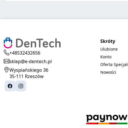
Skróty
Ulubione
+48532432656
Konto
sklep@e-dentech.pl
Oferta Specja
Wyspiańskiego 36
Nowości
35-111 Rzeszów