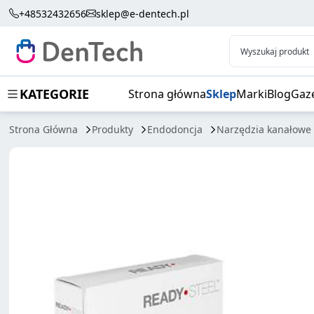
MAILLEFER PILNIK K 25MM 6SZT
+48532432656
sklep@e-dentech.pl
Wyszukaj produkt
KATEGORIE
Strona główna
Sklep
Marki
Blog
Gaz
Strona Główna
Produkty
Endodoncja
Narzędzia kanałowe