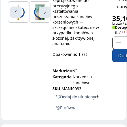
zaprojektowane do
precyzyjnego
dany
kształtowania i
35,1
poszerzania kanałów
korzeniowych —
brutto / s
szczególnie skuteczne w
Dostę
przypadku kanałów o
Ilość
złożonej, zakrzywionej
anatomii.
Opakowanie: 1 szt
Dod
Marka:
MANI
Kategoria:
Narzędzia
kanałowe
SKU:
MANI0033
Dodaj do ulubionych
Porównaj