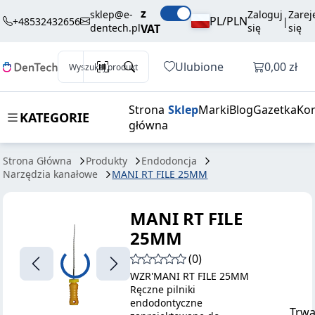
35,10 zł
Dodaj do koszyka
z
25MM
brutto / szt.
sklep@e-
Zaloguj
Zarej
PL/PLN
+48532432656
|
dentech.pl
VAT
się
się
Otwórz k
Ulubione
0,00 zł
Wyszukaj produkt
Strona
Sklep
Marki
Blog
Gazetka
Kon
KATEGORIE
główna
Strona Główna
Produkty
Endodoncja
Narzędzia kanałowe
MANI RT FILE 25MM
MANI RT FILE
25MM
(0)
WZR'MANI RT FILE 25MM
Ręczne pilniki
endodontyczne
Trwa