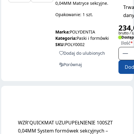
0,04MM Matryce sekcyjne.
Trwa
Opakowanie: 1 szt.
dany
234,
Marka:
POLYDENTIA
brutto / s
Dostę
Kategoria:
Paski i formówki
Ilość
SKU:
POLY0002
Dodaj do ulubionych
Porównaj
Dod
WZR'QUICKMAT UZUPUPEŁNIENIE 100SZT
0,04MM System formówek sekcyjnych –