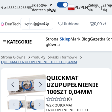
QUICKMAT
234,00 zł
Dodaj do koszyk
z
sklep@e-
Zaloguj
Zarej
UZUPUPEŁNIENIE
brutto / szt.
PL/PLN
+48532432656
|
dentech.pl
VAT
się
się
100SZT 0,04MM
Otwórz k
Ulubione
0,00 zł
Wyszukaj produkt
Strona
Sklep
Marki
Blog
Gazetka
Kon
KATEGORIE
główna
Strona Główna
Produkty
Paski i formówki
QUICKMAT UZUPUPEŁNIENIE 100SZT 0,04MM
QUICKMAT
UZUPUPEŁNIENIE
100SZT 0,04MM
(0)
WZR'QUICKMAT
UZUPUPEŁNIENIE 100SZT