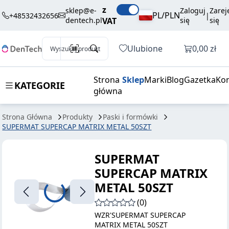
220,50 zł
Dodaj do koszyka
z
SUPERCAP
brutto / szt.
sklep@e-
Zaloguj
Zarej
PL/PLN
+48532432656
|
dentech.pl
VAT
się
się
MATRIX
METAL 50SZT
Otwórz k
Ulubione
0,00 zł
Wyszukaj produkt
Strona
Sklep
Marki
Blog
Gazetka
Kon
KATEGORIE
główna
Strona Główna
Produkty
Paski i formówki
SUPERMAT SUPERCAP MATRIX METAL 50SZT
SUPERMAT
SUPERCAP MATRIX
METAL 50SZT
(0)
WZR'SUPERMAT SUPERCAP
MATRIX METAL 50SZT