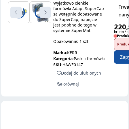
Wyjątkowo cienkie
Trwa
formówki Adapt SuperCap
są wstępnie dopasowane
dany
do SuperCap, napięcie
220,
jest pdobne do tego w
systemie SuperMat.
brutto / s
Produk
Opakowanie: 1 szt.
Produk
Marka:
KERR
Zap
Kategoria:
Paski i formówki
SKU:
HAWE0147
Dodaj do ulubionych
Porównaj