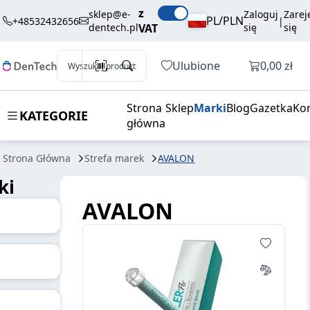
z
sklep@e-
Zaloguj
Zarej
PL/PLN
+48532432656
|
dentech.pl
VAT
się
się
Otwórz k
Ulubione
0,00 zł
Wyszukaj produkt
Strona
Sklep
Marki
Blog
Gazetka
Ko
KATEGORIE
główna
Strona Główna
Strefa marek
AVALON
ki
AVALON