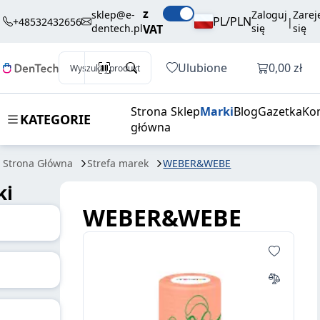
z
sklep@e-
Zaloguj
Zarej
PL/PLN
+48532432656
|
dentech.pl
VAT
się
się
Otwórz k
Ulubione
0,00 zł
Wyszukaj produkt
Strona
Sklep
Marki
Blog
Gazetka
Ko
KATEGORIE
główna
Strona Główna
Strefa marek
WEBER&WEBE
ki
WEBER&WEBE