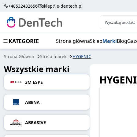
+48532432656
sklep@e-dentech.pl
Wyszukaj produkt
KATEGORIE
Strona główna
Sklep
Marki
Blog
Gaz
Strona Główna
Strefa marek
HYGENIC
Wszystkie marki
HYGENI
3M ESPE
ABENA
ABRASIVE