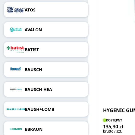
ATOS
AVALON
BATIST
BAUSCH
BAUSCH HEA
BAUSH+LOMB
HYGENIC GUM
DOSTĘPNY
135,30 zł
BBRAUN
brutto / szt.