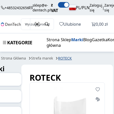
z
sklep@e-
Zaloguj
Zarej
PL/PLN
+48532432656
|
dentech.pl
VAT
się
się
Otwórz k
Ulubione
0,00 zł
Wyszukaj produkt
Strona
Sklep
Marki
Blog
Gazetka
Ko
KATEGORIE
główna
Strona Główna
Strefa marek
ROTECK
ki
ROTECK