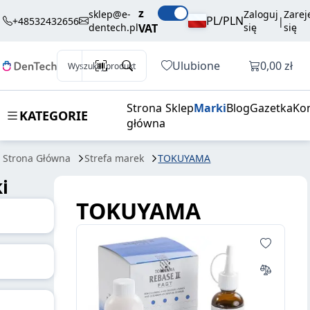
z
sklep@e-
Zaloguj
Zarej
PL/PLN
+48532432656
|
dentech.pl
VAT
się
się
Otwórz k
Ulubione
0,00 zł
Wyszukaj produkt
Strona
Sklep
Marki
Blog
Gazetka
Ko
KATEGORIE
główna
Strona Główna
Strefa marek
TOKUYAMA
i
TOKUYAMA