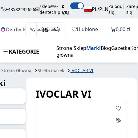
z
sklep@e-
Zaloguj
Zarej
PL/PLN
+48532432656
|
dentech.pl
VAT
się
się
Otwórz k
Ulubione
0,00 zł
Wyszukaj produkt
Strona
Sklep
Marki
Blog
Gazetka
Ko
KATEGORIE
główna
Strona Główna
Strefa marek
IVOCLAR VI
ki
IVOCLAR VI